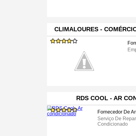
CLIMALOURES - COMÉRCIO
For
Emp
RDS COOL - AR CO
Fornecedor De A
Serviço De Repa
Condicionado