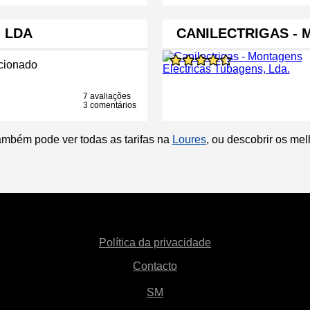
, LDA
CANILECTRIGAS -
cionado
7 avaliações
3 comentários
ambém pode ver todas as tarifas na
Loures
, ou descobrir os me
Política da privacidade
Contacto
SM