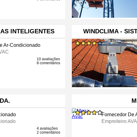
AS INTELIGENTES
WINDCLIMA - SI
e Ar-Condicionado
AVAC
10 avaliações
8 comentários
LDA.
M
cionado
Fornecedor De 
cionado
Empreiteiro AV
4 avaliações
2 comentários