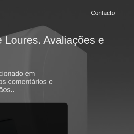
Contacto
 Loures. Avaliações e
icionado em
 os comentários e
ãos..