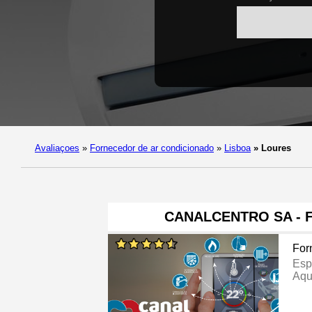
Avaliaçoes
»
Fornecedor de ar condicionado
»
Lisboa
»
Loures
CANALCENTRO SA - F
For
Esp
Aqu