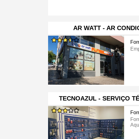
AR WATT - AR COND
For
Emp
TECNOAZUL - SERVIÇO T
For
For
Aqu