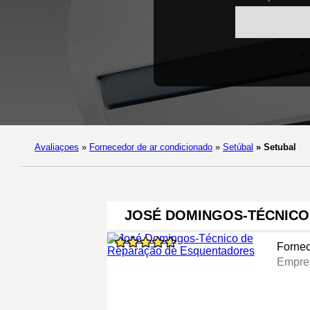
Avaliaçoes
»
Fornecedor de ar condicionado
»
Setúbal
»
Setubal
JOSÉ DOMINGOS-TÉCNICO
Fornec
Emprei