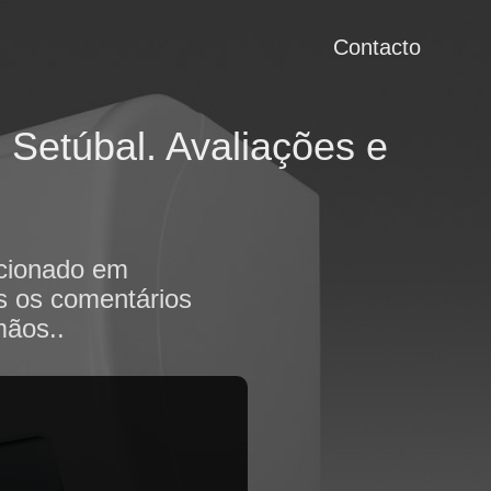
Contacto
Setúbal. Avaliações e
icionado em
os os comentários
mãos..