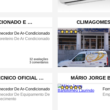
ICIONADO E …
CLIMAGOMES 
necedor De Ar-Condicionado
reiteiro De Ar Condicionado
32 avaliações
3 comentários
ÉCNICO OFICIAL …
MÁRIO JORGE 
necedor De Ar-Condicionado
For
necedor De Equipamento De
Emp
ecimento