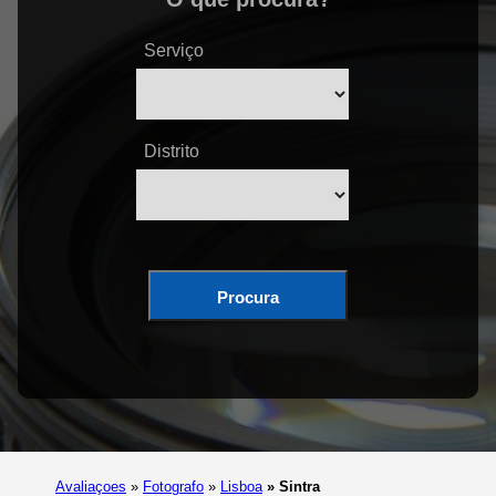
Serviço
Distrito
Procura
Avaliaçoes
»
Fotografo
»
Lisboa
»
Sintra