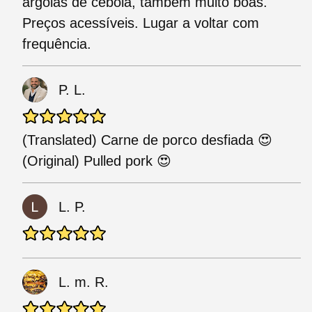
argolas de cebola, também muito boas.
Preços acessíveis. Lugar a voltar com
frequência.
P. L.
(Translated) Carne de porco desfiada 😍
(Original) Pulled pork 😍
L. P.
L. m. R.