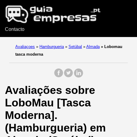
Contacto
Avaliaçoes
»
Hamburgueria
»
Setúbal
»
Almada
»
Lobomau
tasca moderna
Avaliações sobre
LoboMau [Tasca
Moderna].
(Hamburgueria) em