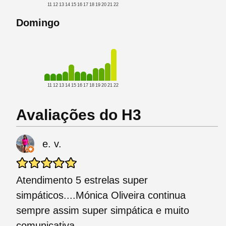
11
12
13
14
15
16
17
18
19
20
21
22
Domingo
11
12
13
14
15
16
17
18
19
20
21
22
Avaliações do H3
e. v.
Atendimento 5 estrelas super
simpáticos....Mónica Oliveira continua
sempre assim super simpática e muito
comunicativa......