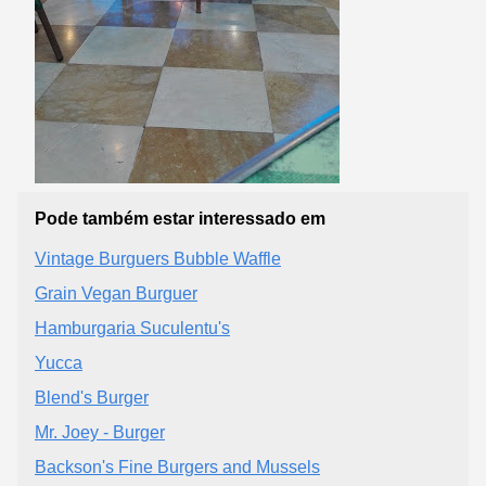
Pode também estar interessado em
Vintage Burguers Bubble Waffle
Grain Vegan Burguer
Hamburgaria Suculentu's
Yucca
Blend's Burger
Mr. Joey - Burger
Backson's Fine Burgers and Mussels