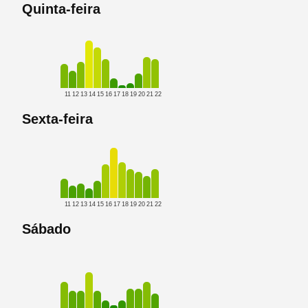
Quinta-feira
11
12
13
14
15
16
17
18
19
20
21
22
Sexta-feira
11
12
13
14
15
16
17
18
19
20
21
22
Sábado