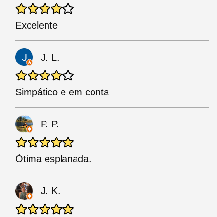
Excelente
J. L.
Simpático e em conta
P. P.
Ótima esplanada.
J. K.