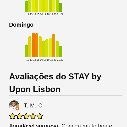
12
13
14
15
16
17
18
19
20
21
22
Domingo
12
13
14
15
16
17
18
19
20
21
22
Avaliações do STAY by
Upon Lisbon
T. M. C.
Agradável surpresa. Comida muito boa e