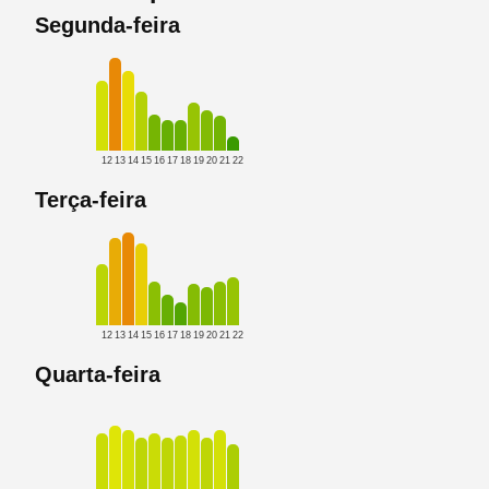
Segunda-feira
12
13
14
15
16
17
18
19
20
21
22
Terça-feira
12
13
14
15
16
17
18
19
20
21
22
Quarta-feira