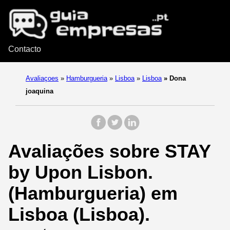
Contacto
Avaliaçoes
»
Hamburgueria
»
Lisboa
»
Lisboa
»
Dona
joaquina
Avaliações sobre STAY
by Upon Lisbon.
(Hamburgueria) em
Lisboa (Lisboa).