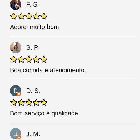
F. S.
Adorei muito bom
S. P.
Boa comida e atendimento.
D. S.
Bom serviço e qualidade
J. M.