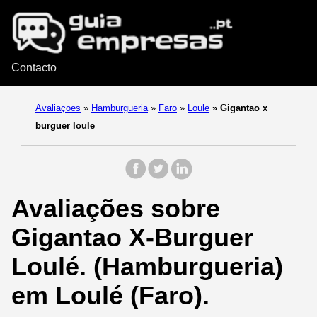
Contacto
Avaliaçoes
»
Hamburgueria
»
Faro
»
Loule
»
Gigantao x
burguer loule
Avaliações sobre
Gigantao X-Burguer
Loulé. (Hamburgueria)
em Loulé (Faro).