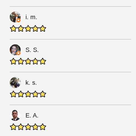
i. m.
S. S.
k. s.
E. A.