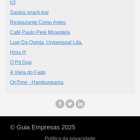
h3
Santus snack-bar
Restaurante Como Antes
Café Paulo Pelé Mirandela
Luar Da Quinta, Unipessoal Lda.
Hora H
O Pit Dog
A Viela do Fado
OnTime - Hamburgueria
© Guia Empresas 2025
Política da privacidade