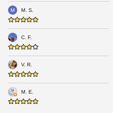
M. S.
C. F.
V. R.
M. E.