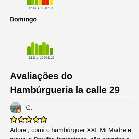
12
13
14
19
20
21
22
Domingo
12
13
14
19
20
21
22
Avaliações do
Hambúrgueria la calle 29
C.
Adorei, comi o hambúrguer XXL Mi Madre e