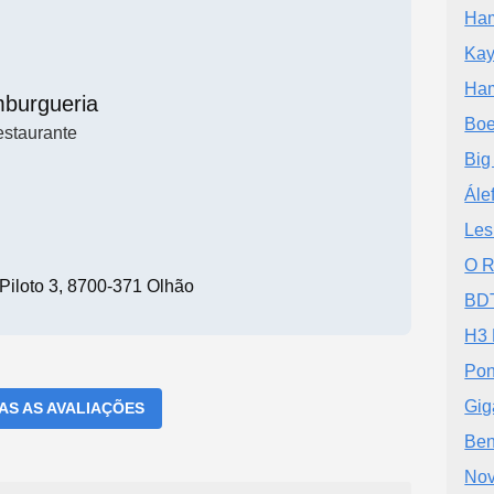
Ham
Kay
Ham
burgueria
Boe
staurante
Big
Ále
Les
O R
Piloto 3, 8700-371 Olhão
BDT
H3 
Pon
Gig
DAS AS AVALIAÇÕES
Ben
Nov