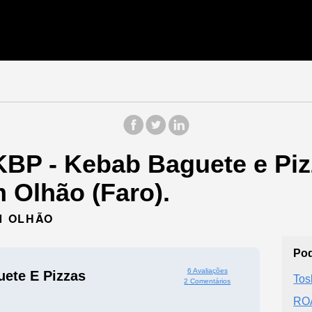
KBP - Kebab Baguete e Piz
 Olhão (Faro).
71 OLHÃO
Pod
6 Avaliações
ete E Pizzas
Tos
2 Comentários
RO