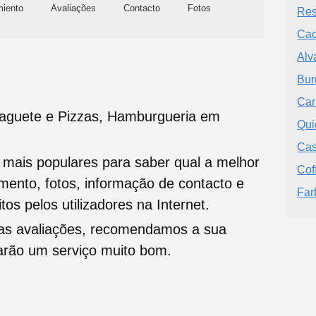
miento
Avaliações
Contacto
Fotos
Res
Cac
Alv
Bur
Car
aguete e Pizzas, Hamburgueria em
Qui
Cas
s mais populares para saber qual a melhor
Cof
namento, fotos, informação de contacto e
Far
tos pelos utilizadores na Internet.
oas avaliações, recomendamos a sua
tarão um serviço muito bom.