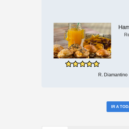
Ham
Re
R. Diamantino 
IR A TO