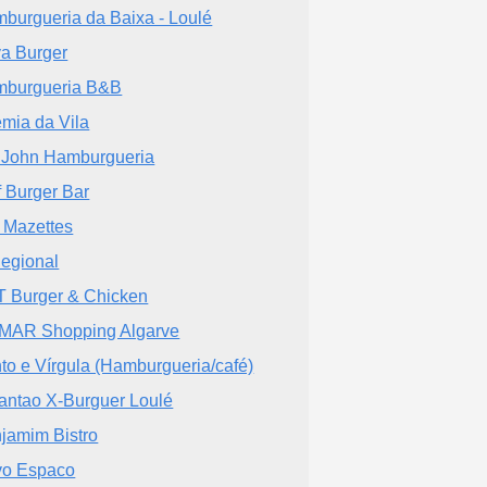
burgueria da Baixa - Loulé
a Burger
burgueria B&B
mia da Vila
 John Hamburgueria
f Burger Bar
 Mazettes
egional
 Burger & Chicken
MAR Shopping Algarve
to e Vírgula (Hamburgueria/café)
antao X-Burguer Loulé
jamim Bistro
o Espaco