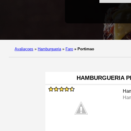
Avaliaçoes
»
Hamburgueria
»
Faro
»
Portimao
HAMBURGUERIA P
Ham
Ham