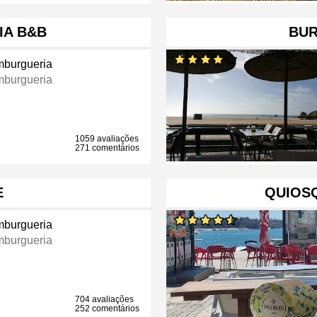
A B&B
BUR
burgueria
burgueria
1059 avaliações
271 comentários
E
QUIOS
burgueria
burgueria
704 avaliações
252 comentários