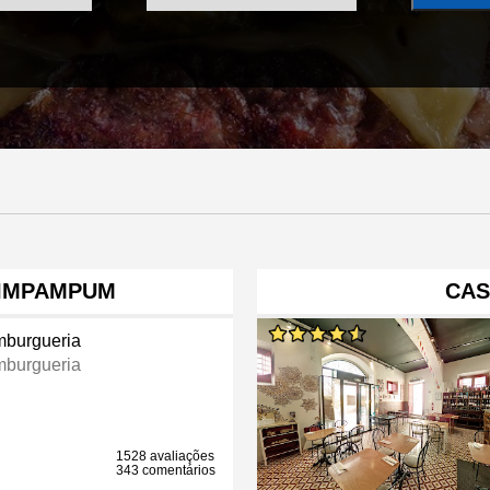
IMPAMPUM
CAS
burgueria
burgueria
1528 avaliações
343 comentários