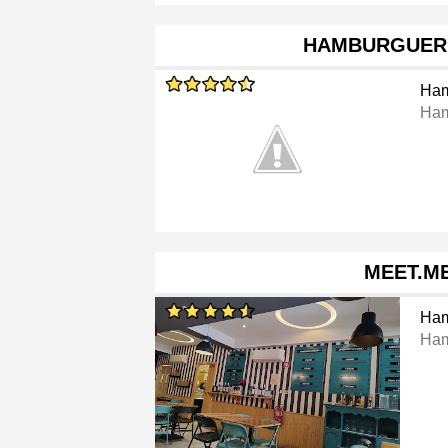
HAMBURGUERI
Ham
Ham
MEET.M
Ham
Ham