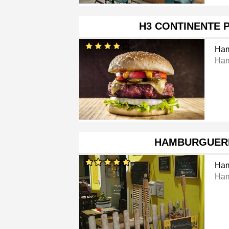
H3 CONTINENTE 
Ham
Ham
HAMBURGUERI
Ham
Ham