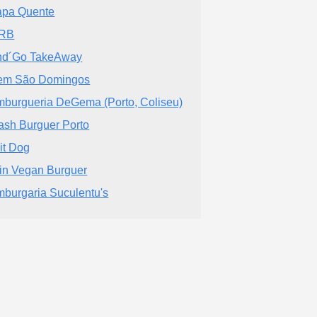
pa Quente
RB
nd´Go TakeAway
em São Domingos
burgueria DeGema (Porto, Coliseu)
sh Burguer Porto
it Dog
in Vegan Burguer
burgaria Suculentu's