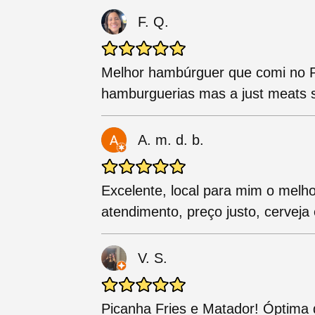
F. Q.
Melhor hambúrguer que comi no P
hamburguerias mas a just meats 
A. m. d. b.
Excelente, local para mim o melh
atendimento, preço justo, cerveja
V. S.
Picanha Fries e Matador! Óptima 