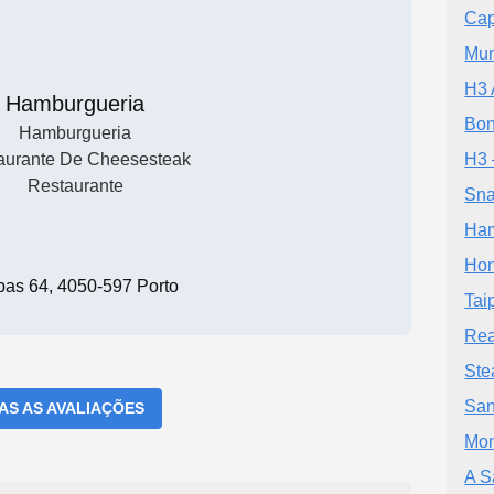
Cap
Mun
H3 
Hamburgueria
Bon
Hamburgueria
aurante De Cheesesteak
H3 
Restaurante
Sna
Ham
Hon
pas 64, 4050-597 Porto
Tai
Rea
Ste
San
DAS AS AVALIAÇÕES
Mon
A S