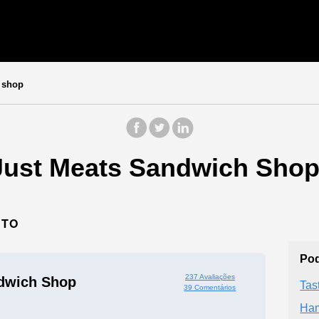
 shop
Just Meats Sandwich Shop
RTO
Pod
237 Avaliações
dwich Shop
Tas
39 Comentários
Ham