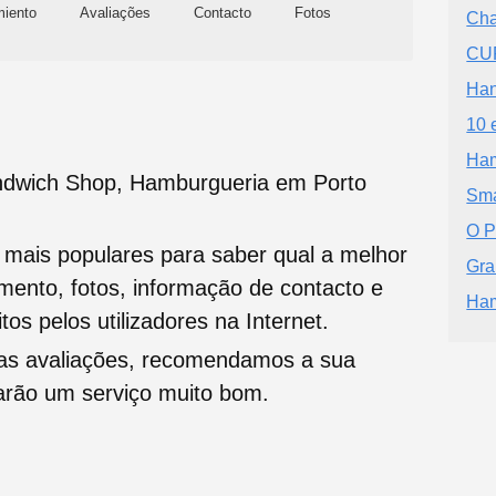
miento
Avaliações
Contacto
Fotos
Cha
CU
Ha
10 
Ham
ndwich Shop, Hamburgueria em Porto
Sma
O P
s mais populares para saber qual a melhor
Gra
namento, fotos, informação de contacto e
Ham
tos pelos utilizadores na Internet.
oas avaliações, recomendamos a sua
tarão um serviço muito bom.