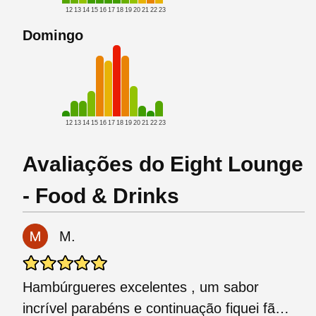
12
13
14
15
16
17
18
19
20
21
22
23
Domingo
12
13
14
15
16
17
18
19
20
21
22
23
Avaliações do Eight Lounge
- Food & Drinks
M.
Hambúrgueres excelentes , um sabor
incrível parabéns e continuação fiquei fã…