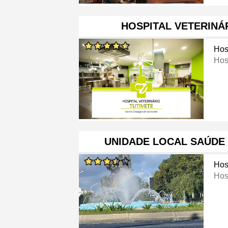
HOSPITAL VETERINÁ
Hos
Hosp
UNIDADE LOCAL SAÚDE 
Hos
Hos