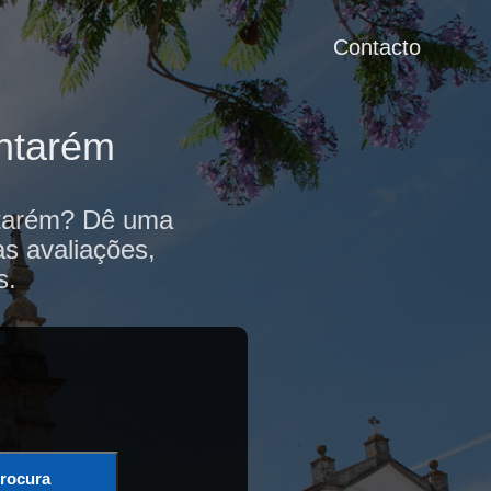
Contacto
antarém
antarém? Dê uma
as avaliações,
s.
rocura