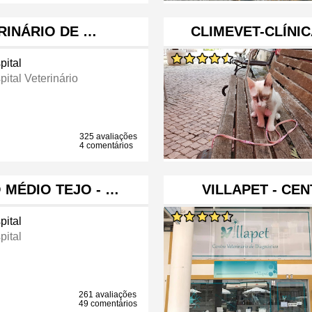
ERINÁRIO DE …
CLIMEVET-CLÍNI
pital
ital Veterinário
325 avaliações
4 comentários
 MÉDIO TEJO - …
VILLAPET - CE
pital
pital
261 avaliações
49 comentários