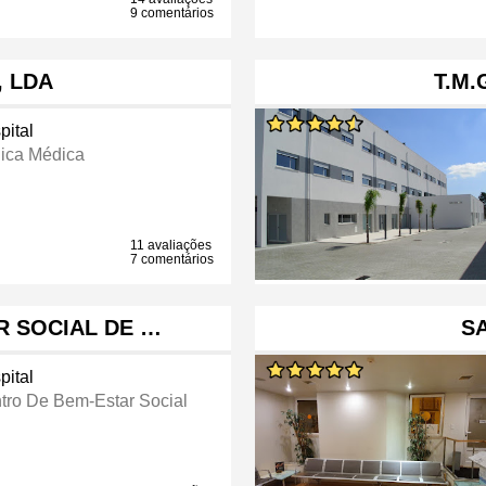
9 comentários
, LDA
T.M.
pital
nica Médica
11 avaliações
7 comentários
R SOCIAL DE …
SA
pital
tro De Bem-Estar Social