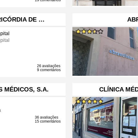
19 comentários
RICÓRDIA DE …
AB
pital
pital
26 avaliações
9 comentários
S MÉDICOS, S.A.
CLÍNICA MÉ
a
36 avaliações
15 comentários