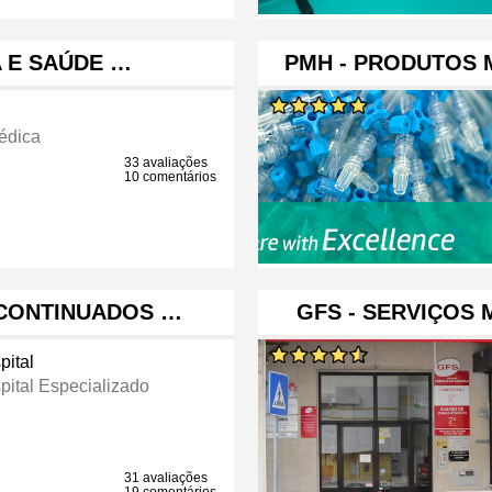
A E SAÚDE …
PMH - PRODUTOS 
édica
33 avaliações
10 comentários
 CONTINUADOS …
GFS - SERVIÇOS
pital
pital Especializado
31 avaliações