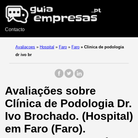
Contacto
Avaliaçoes
»
Hospital
»
Faro
»
Faro
»
Clinica de podologia
dr ivo br
Avaliações sobre
Clínica de Podologia Dr.
Ivo Brochado. (Hospital)
em Faro (Faro).