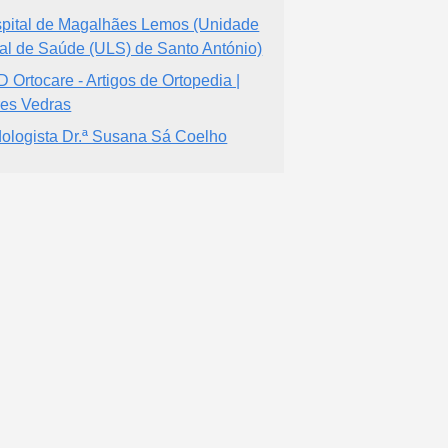
pital de Magalhães Lemos (Unidade
al de Saúde (ULS) de Santo António)
 Ortocare - Artigos de Ortopedia |
res Vedras
ologista Dr.ª Susana Sá Coelho