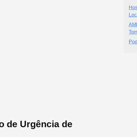
Hos
Loc
AMD
Tor
Pod
o de Urgência de