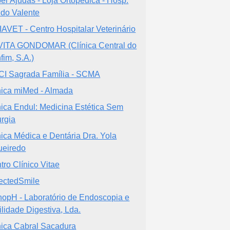
er Ajudas - Loja Ortopedica - Hosp.
ido Valente
IAVET - Centro Hospitalar Veterinário
ITA GONDOMAR (Clínica Central do
fim, S.A.)
I Sagrada Família - SCMA
nica miMed - Almada
nica Endul: Medicina Estética Sem
urgia
nica Médica e Dentária Dra. Yola
ueiredo
tro Clínico Vitae
ectedSmile
opH - Laboratório de Endoscopia e
ilidade Digestiva, Lda.
nica Cabral Sacadura