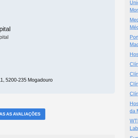
Uni
Mon
Med
Méd
ital
ital
Por
Mac
Hos
Clín
Clí
11, 5200-235 Mogadouro
Clí
Clí
Hos
da 
DAS AS AVALIAÇÕES
WTE
Lab