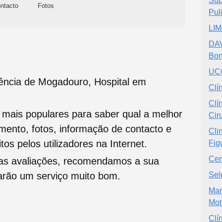
Sup
ntacto
Fotos
Pul
LIM
DAV
Bon
UCC
ência de Mogadouro, Hospital em
Clí
Clí
s mais populares para saber qual a melhor
Cir
namento, fotos, informação de contacto e
Cli
tos pelos utilizadores na Internet.
Fig
Cen
oas avaliações, recomendamos a sua
tarão um serviço muito bom.
Sel
Man
Mot
Clí