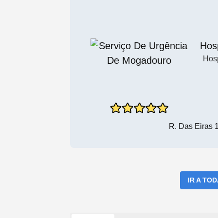
Hosp
Hosp
R. Das Eiras 
IR A TO