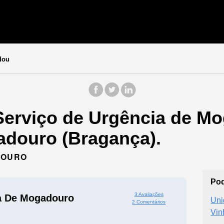
dou
Serviço de Urgência de M
adouro (Bragança).
ADOURO
Pod
3 Avaliações
a De Mogadouro
Uni
2 Comentários
Vin