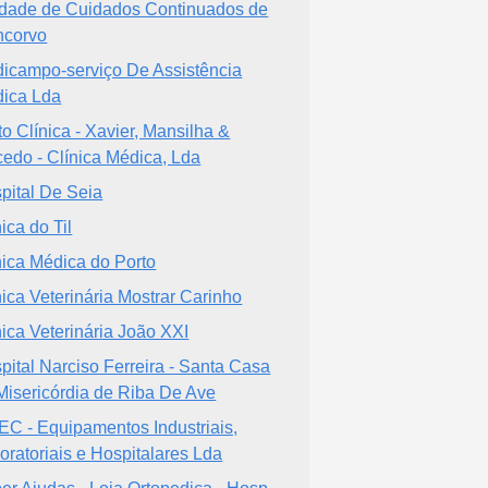
dade de Cuidados Continuados de
corvo
icampo-serviço De Assistência
ica Lda
to Clínica - Xavier, Mansilha &
edo - Clínica Médica, Lda
pital De Seia
ica do Til
nica Médica do Porto
nica Veterinária Mostrar Carinho
nica Veterinária João XXI
pital Narciso Ferreira - Santa Casa
Misericórdia de Riba De Ave
C - Equipamentos Industriais,
oratoriais e Hospitalares Lda