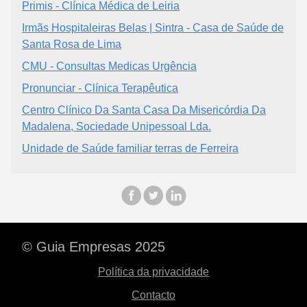
Primis - Clínica Médica de Leiria
Irmãs Hospitaleiras Belas | Sintra - Casa de Saúde de
Santa Rosa de Lima
CMU - Consultas Medicas Urgência
Pronunciar - Clínica Terapêutica
Centro Clínico Da Santa Casa Da Misericórdia Da
Madalena, Sociedade Unipessoal Lda.
Unidade de Saúde familiar terras de Ferreira
© Guia Empresas 2025
Política da privacidade
Contacto