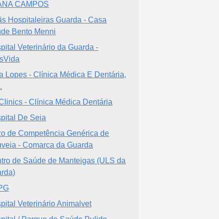
ANA CAMPOS
ãs Hospitaleiras Guarda - Casa
de Bento Menni
pital Veterinário da Guarda -
sVida
a Lopes - Clínica Médica E Dentária,
.
linics - Clínica Médica Dentária
pital De Seia
zo de Competência Genérica de
veia - Comarca da Guarda
tro de Saúde de Manteigas (ULS da
rda)
PG
pital Veterinário Animalvet