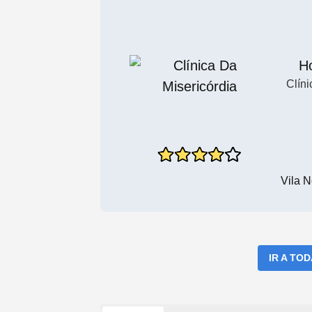
Ho
Clín
Vila 
IR A TO