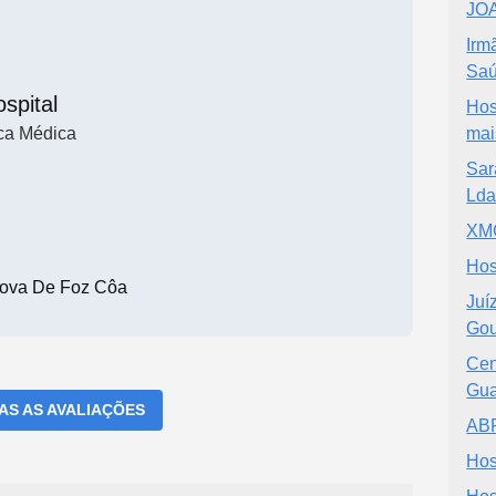
JO
Irm
Saú
spital
Hos
ica Médica
mai
Sar
Lda
XMC
Hos
Nova De Foz Côa
Juí
Gou
Cen
Gua
DAS AS AVALIAÇÕES
AB
Hos