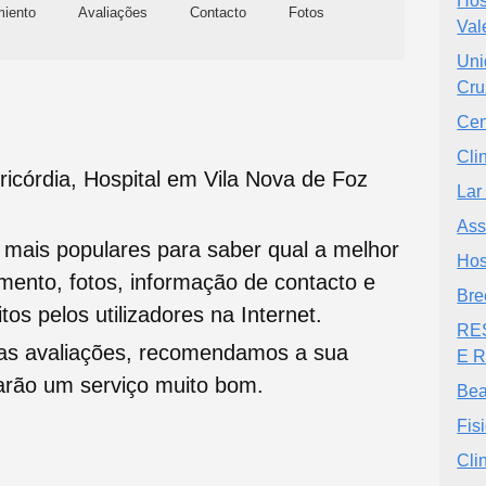
Hos
miento
Avaliações
Contacto
Fotos
Val
Uni
Cru
Cen
Cli
ricórdia, Hospital em Vila Nova de Foz
Lar
Ass
s mais populares para saber qual a melhor
Hos
namento, fotos, informação de contacto e
Bre
tos pelos utilizadores na Internet.
RE
oas avaliações, recomendamos a sua
E 
tarão um serviço muito bom.
Be
Fisi
Cli