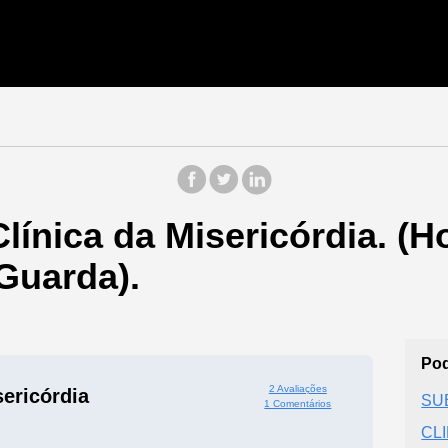
línica da Misericórdia. (Ho
Guarda).
Pod
2 Avaliações
sericórdia
SU
1 Comentários
CL