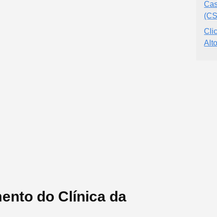
Cas
(C
Cli
Alt
ento do Clínica da