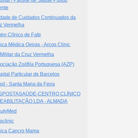
pital / Parque de Saúde Pulido
ente
dade de Cuidados Continuados da
z Vermelha
tro Clínico de Fafe
nica Médica Oeiras - Arcos Clinic
 Militar da Cruz Vermelha
ociação Zoófila Portuguesa (AZP)
pital Particular de Barcelos
ed - Santa Maria da Feira
SPOSTASAÚDE-CENTRO CLÍNICO
REABILITAÇÃO LDA - ALMADA
autyMed
oclinic
nica Cancro Mama