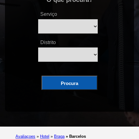
Serviço
Distrito
Procura
Avaliaçoes
»
Hotel
»
Braga
»
Barcelos