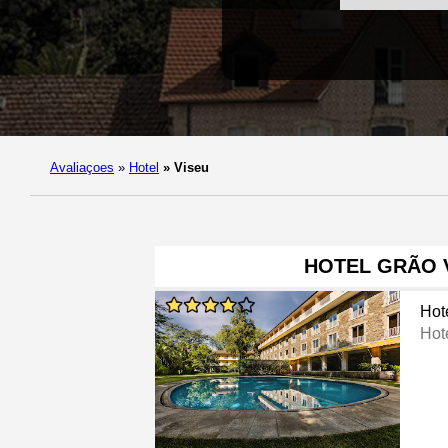
Avaliaçoes
»
Hotel
»
Viseu
HOTEL GRÃO 
Hot
Hot