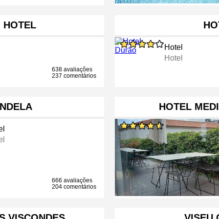
 HOTEL
HO
Hotel
Hotel
638 avaliações
237 comentários
ONDELA
HOTEL MED
el
el
666 avaliações
204 comentários
S VISCONDES …
VISEU