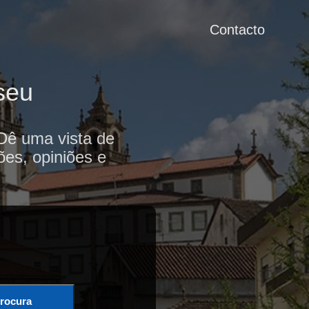
Contacto
seu
 Dê uma vista de
ões, opiniões e
rocura