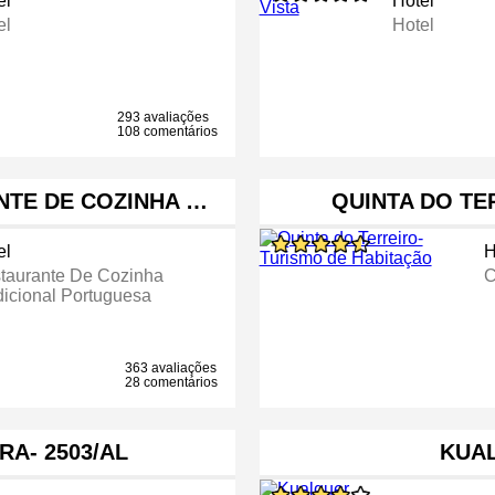
el
Hotel
el
Hotel
293 avaliações
108 comentários
NTE DE COZINHA …
QUINTA DO TE
el
H
taurante De Cozinha
C
dicional Portuguesa
363 avaliações
28 comentários
RA- 2503/AL
KUA