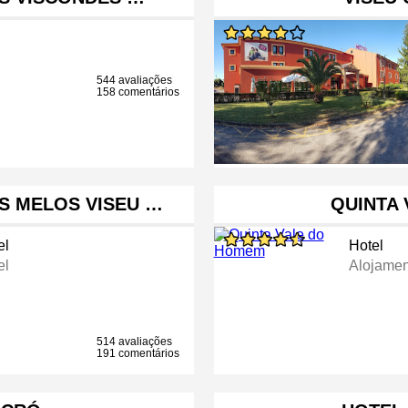
544 avaliações
158 comentários
S MELOS VISEU …
QUINTA
el
Hotel
el
Alojament
514 avaliações
191 comentários