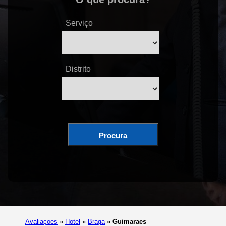
Serviço
Distrito
Procura
Avaliaçoes
»
Hotel
»
Braga
»
Guimaraes