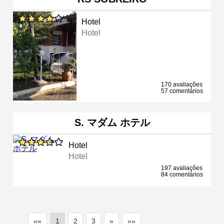
Hotel
Hotel
170 avaliações
57 comentários
S. マダム ホテル
Hotel
Hotel
197 avaliações
84 comentários
««
1
2
3
»
»»