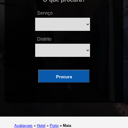
Serviço
Distrito
Procura
Avaliaçoes
»
Hotel
»
Porto
»
Maia