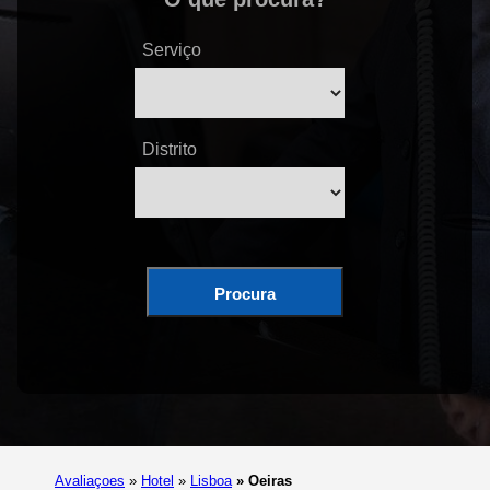
Serviço
Distrito
Procura
Avaliaçoes
»
Hotel
»
Lisboa
»
Oeiras