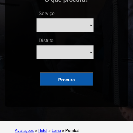
Serviço
Distrito
Procura
Avaliaçoes
»
Hotel
»
Leiria
»
Pombal