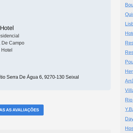
Bou
Qui
Lis
Hotel
Hot
sidencial
 De Campo
Res
Hotel
Res
Pou
Her
tio Serra De Água 6, 9270-130 Seixal
Arr
Vil
Rio
Y.B
DAS AS AVALIAÇÕES
Day
Hos