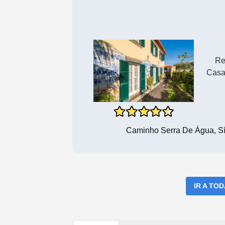
Re
Casa
Caminho Serra De Água, Sí
IR A TO