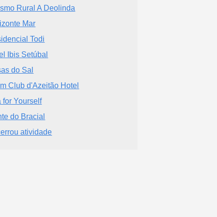
ismo Rural A Deolinda
izonte Mar
idencial Todi
el Ibis Setúbal
as do Sal
im Club d'Azeitão Hotel
 for Yourself
te do Bracial
errou atividade