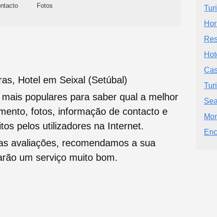
ntacto
Fotos
Tur
Hor
Res
Hot
Cas
as, Hotel em Seixal (Setúbal)
Tur
s mais populares para saber qual a melhor
Sea
namento, fotos, informação de contacto e
Mon
tos pelos utilizadores na Internet.
Enc
oas avaliações, recomendamos a sua
tarão um serviço muito bom.