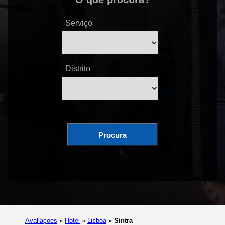
Serviço
Distrito
Procura
Avaliaçoes
»
Hotel
»
Lisboa
»
Sintra