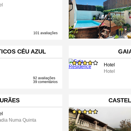
el
101 avaliações
ICOS CÉU AZUL
GAI
Hotel
Hotel
92 avaliações
39 comentários
OURÃES
CASTE
el
adia Numa Quinta