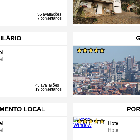
55 avaliações
7 comentários
ILÁRIO
el
el
43 avaliações
19 comentários
AMENTO LOCAL
POR
el
Hotel
el
Hotel