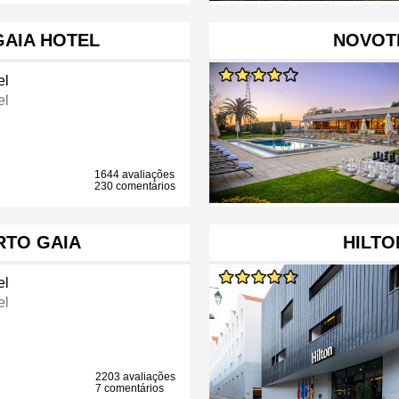
AIA HOTEL
NOVOT
el
el
1644 avaliações
230 comentários
RTO GAIA
HILTO
el
el
2203 avaliações
7 comentários