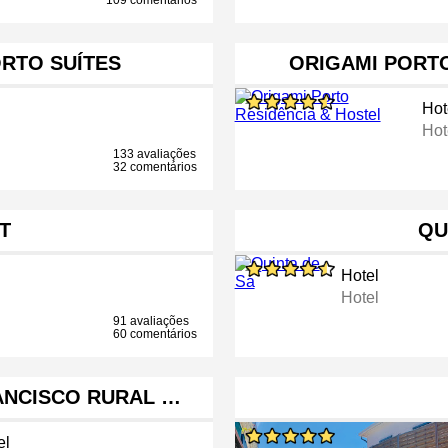
109 comentários
ORTO SUÍTES
ORIGAMI PORTO
Hot
Hot
133 avaliações
32 comentários
T
QU
Hotel
Hotel
91 avaliações
60 comentários
RANCISCO RURAL …
el