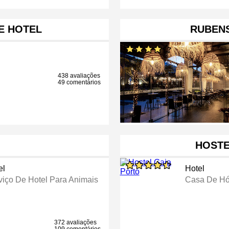
E HOTEL
RUBENS
438 avaliações
49 comentários
O
HOSTE
el
Hotel
viço De Hotel Para Animais
Casa De H
372 avaliações