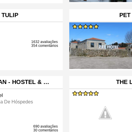
 TULIP
PET
1632 avaliações
354 comentários
N - HOSTEL & …
THE 
el
a De Hóspedes
690 avaliações
30 comentários