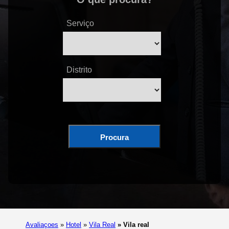
Serviço
Distrito
Procura
Avaliaçoes
»
Hotel
»
Vila Real
»
Vila real