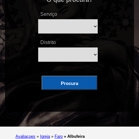
Serviço
Distrito
Procura
Avaliaçoes
»
Igreja
»
Faro
»
Albufeira