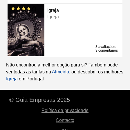
Igreja
Igreja
3 avaliações
3 comentários
Não encontrou a melhor opção para si? Também pode
ver todas as tarifas na
Almeida
, ou descobrir os melhores
Igreja
em Portugal
© Guia Empresas 2025
Política da privacidade
Contacto