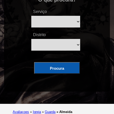
Serviço
Distrito
Procura
Avaliaçoes
»
Igreja
»
Guarda
»
Almeida