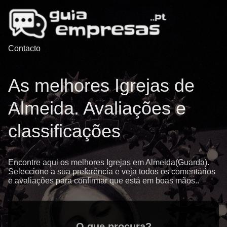
Contacto
As melhores Igrejas de
Almeida. Avaliações e
classificações
Encontre aqui os melhores Igrejas em Almeida(Guarda).
Seleccione a sua preferência e veja todos os comentários
e avaliações para confirmar que está em boas mãos..
O que procura?