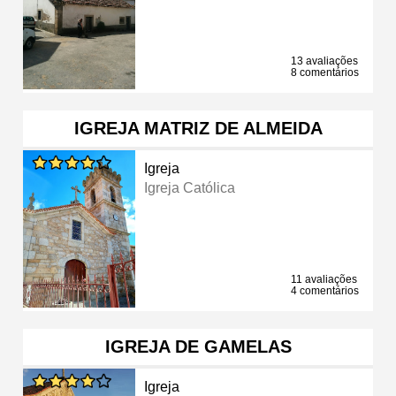
13 avaliações
8 comentários
IGREJA MATRIZ DE ALMEIDA
Igreja
Igreja Católica
11 avaliações
4 comentários
IGREJA DE GAMELAS
Igreja