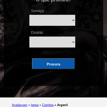
Serviço
Distrito
Procura
Avaliaçoes
»
Igreja
»
Coimbra
»
Arganil