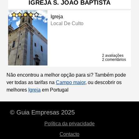
IGREJA S. JOÃO BAPTISTA
Igreja
Local De Culto
2 avaliações
2 comentários
Não encontrou a melhor opção para si? Também pode
ver todas as tarifas na
Campo maior
, ou descobrir os
melhores
Igreja
em Portugal
© Guia Empresas 2025
Política da privacidade
Contacto