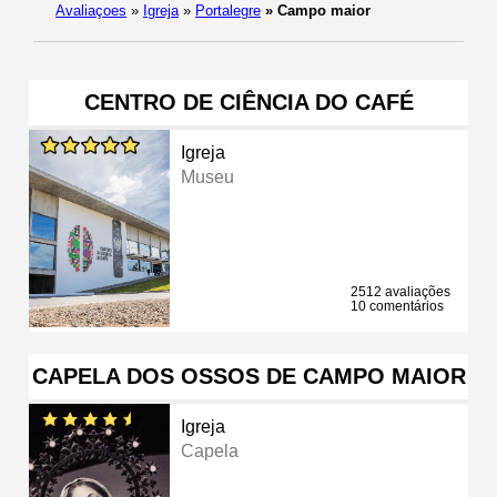
Avaliaçoes
»
Igreja
»
Portalegre
»
Campo maior
CENTRO DE CIÊNCIA DO CAFÉ
Igreja
Museu
2512 avaliações
10 comentários
CAPELA DOS OSSOS DE CAMPO MAIOR
Igreja
Capela