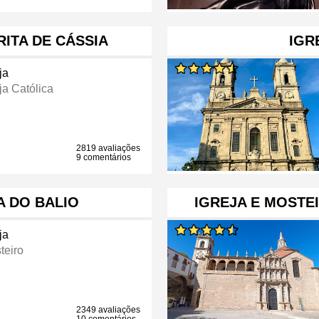
RITA DE CÁSSIA
IGR
ja
ja Católica
2819 avaliações
9 comentários
A DO BALIO
IGREJA E MOSTE
ja
teiro
2349 avaliações