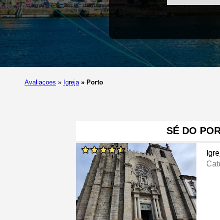
Avaliaçoes
»
Igreja
»
Porto
SÉ DO PO
Igre
Cat