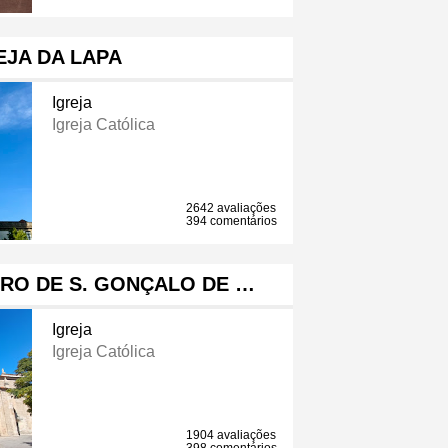
EJA DA LAPA
Igreja
Igreja Católica
2642 avaliações
394 comentários
IRO DE S. GONÇALO DE …
Igreja
Igreja Católica
1904 avaliações