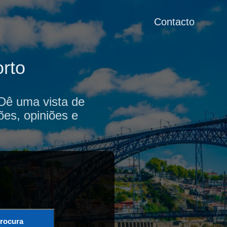
Contacto
rto
 Dê uma vista de
ões, opiniões e
rocura