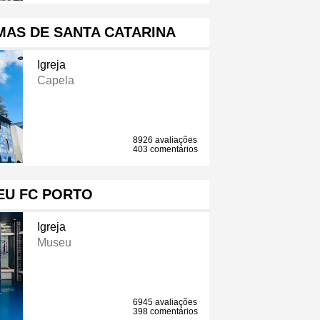
MAS DE SANTA CATARINA
Igreja
Capela
8926 avaliações
403 comentários
EU FC PORTO
Igreja
Museu
6945 avaliações
398 comentários