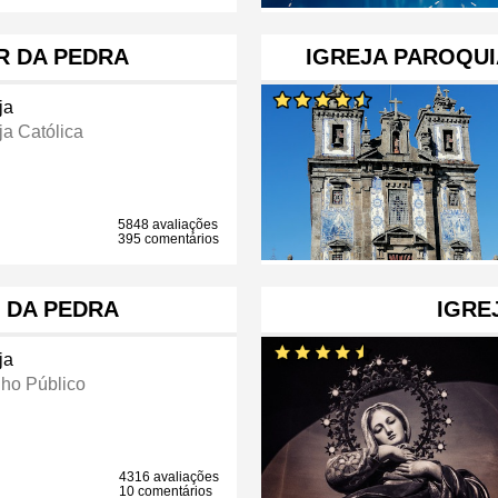
R DA PEDRA
IGREJA PAROQUI
ja
ja Católica
5848 avaliações
395 comentários
 DA PEDRA
IGRE
ja
ho Público
4316 avaliações
10 comentários