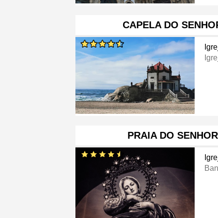
CAPELA DO SENHO
Igre
Igre
PRAIA DO SENHOR
Igre
Ban