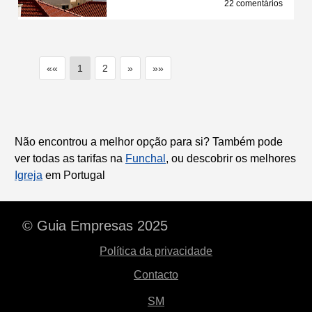
22 comentários
««
1
2
»
»»
Não encontrou a melhor opção para si? Também pode
ver todas as tarifas na
Funchal
, ou descobrir os melhores
Igreja
em Portugal
© Guia Empresas 2025
Política da privacidade
Contacto
SM