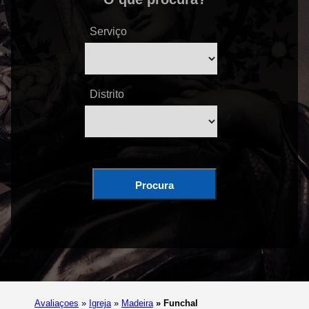
Serviço
Distrito
Procura
Avaliaçoes
»
Igreja
»
Madeira
»
Funchal