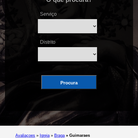
Serviço
Distrito
Procura
Avaliaçoes
»
Igreja
»
Braga
»
Guimaraes