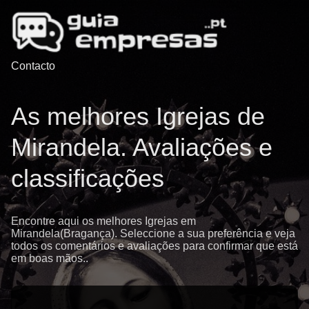
Contacto
As melhores Igrejas de
Mirandela. Avaliações e
classificações
Encontre aqui os melhores Igrejas em
Mirandela(Bragança). Seleccione a sua preferência e veja
todos os comentários e avaliações para confirmar que está
em boas mãos..