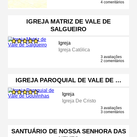
4 comentários
IGREJA MATRIZ DE VALE DE
SALGUEIRO
Igreja
Igreja Católica
3 avaliações
2 comentários
IGREJA PAROQUIAL DE VALE DE …
Igreja
Igreja De Cristo
3 avaliações
3 comentários
SANTUÁRIO DE NOSSA SENHORA DAS