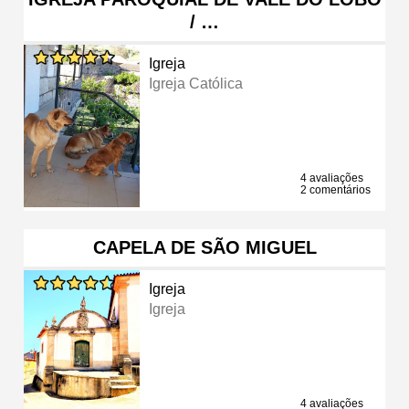
/ …
Igreja
Igreja Católica
4 avaliações
2 comentários
CAPELA DE SÃO MIGUEL
Igreja
Igreja
4 avaliações