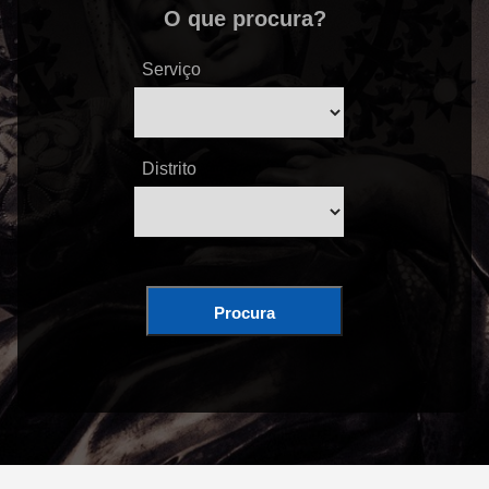
O que procura?
Serviço
Distrito
Procura