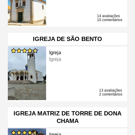
14 avaliações
10 comentários
IGREJA DE SÃO BENTO
Igreja
Igreja
13 avaliações
2 comentários
IGREJA MATRIZ DE TORRE DE DONA
CHAMA
Igreja