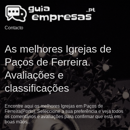
Contacto
As melhores Igrejas de
Paços de Ferreira.
Avaliações e
classificações
Encontre aqui os melhores Igrejas em Paços de
Ferreira(Porto). Seleccione a sua preferência e veja todos
os comentários e avaliações para confirmar que está em
boas mãos..