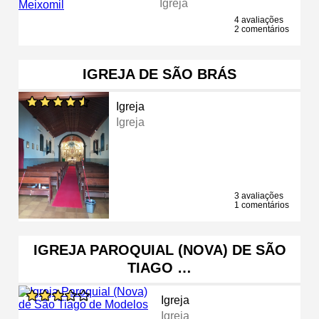
Igreja
4 avaliações
2 comentários
IGREJA DE SÃO BRÁS
Igreja
Igreja
3 avaliações
1 comentários
IGREJA PAROQUIAL (NOVA) DE SÃO
TIAGO …
Igreja
Igreja