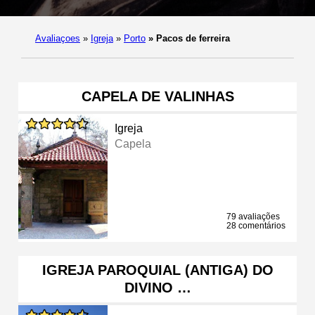
Avaliaçoes
»
Igreja
»
Porto
»
Pacos de ferreira
CAPELA DE VALINHAS
Igreja
Capela
79 avaliações
28 comentários
IGREJA PAROQUIAL (ANTIGA) DO
DIVINO …