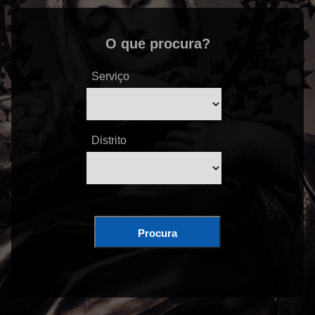
O que procura?
Serviço
Distrito
Procura