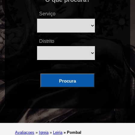
Serviço
Distrito
Procura
Avaliaçoes
»
Igreja
»
Leiria
»
Pombal