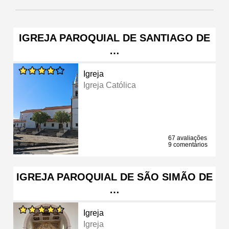
IGREJA PAROQUIAL DE SANTIAGO DE
…
Igreja
Igreja Católica
67 avaliações
9 comentários
IGREJA PAROQUIAL DE SÃO SIMÃO DE
…
Igreja
Igreja