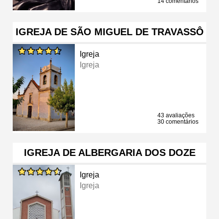
14 comentários
IGREJA DE SÃO MIGUEL DE TRAVASSÔ
Igreja
Igreja
43 avaliações
30 comentários
IGREJA DE ALBERGARIA DOS DOZE
Igreja
Igreja