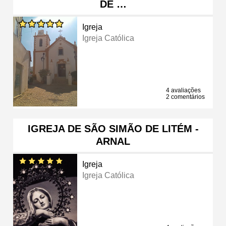
DE …
Igreja
Igreja Católica
4 avaliações
2 comentários
IGREJA DE SÃO SIMÃO DE LITÉM -
ARNAL
Igreja
Igreja Católica