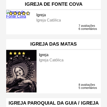
IGREJA DE FONTE COVA
Igreja
Igreja Católica
7 avaliações
6 comentários
IGREJA DAS MATAS
Igreja
Igreja Católica
8 avaliações
5 comentários
IGREJA PAROQUIAL DA GUIA / IGREJA