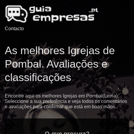
Contacto
As melhores Igrejas de
Pombal. Avaliações e
classificações
Encontre aqui os melhores Igrejas em Pombal(Leiria).
Seleccione a sua preferência e veja todos os comentários
e avaliações para confirmar que está em boas mãos..
O que procura?