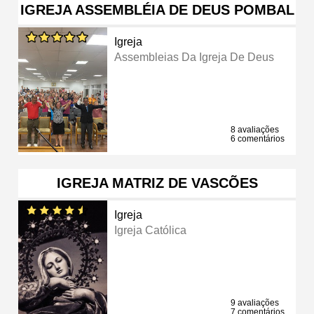
IGREJA ASSEMBLÉIA DE DEUS POMBAL
Igreja
Assembleias Da Igreja De Deus
8 avaliações
6 comentários
IGREJA MATRIZ DE VASCÕES
Igreja
Igreja Católica
9 avaliações
7 comentários