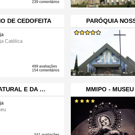
239 comentários
HO DE CEDOFEITA
PARÓQUIA NOS
ja
ja Católica
499 avaliações
154 comentários
ATURAL E DA …
MMIPO - MUSEU
ja
seu
541 avaliações