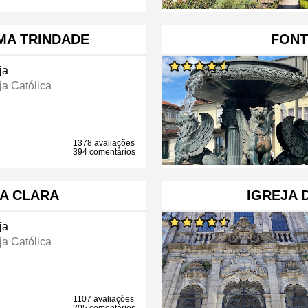
IMA TRINDADE
FONT
ja
ja Católica
1378 avaliações
394 comentários
TA CLARA
IGREJA 
ja
ja Católica
1107 avaliações