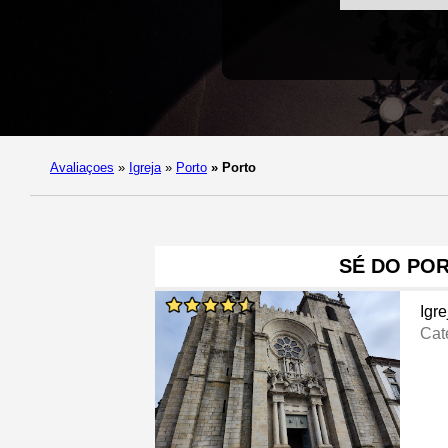
Avaliaçoes
»
Igreja
»
Porto
»
Porto
SÉ DO PO
Igre
Cat