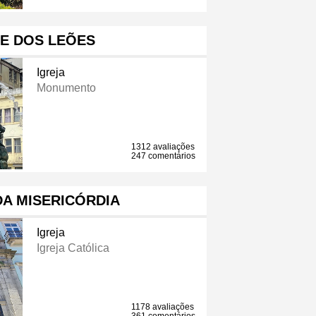
E DOS LEÕES
Igreja
Monumento
1312 avaliações
247 comentários
DA MISERICÓRDIA
Igreja
Igreja Católica
1178 avaliações