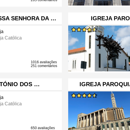
205 comentários
SSA SENHORA DA …
IGREJA PARO
ja
ja Católica
1016 avaliações
251 comentários
NTÓNIO DOS …
IGREJA PAROQUI
ja
ja Católica
650 avaliações