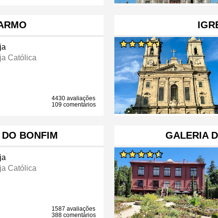
CARMO
IGR
ja
ja Católica
4430 avaliações
109 comentários
 DO BONFIM
GALERIA D
ja
ja Católica
1587 avaliações
388 comentários