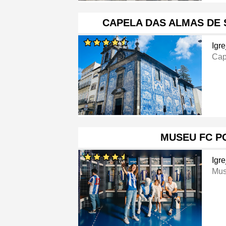
CAPELA DAS ALMAS DE 
Igre
Cap
MUSEU FC P
Igre
Mu