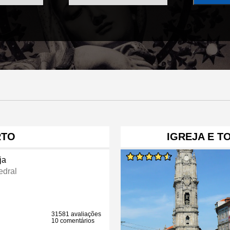
RTO
IGREJA E T
ja
edral
31581 avaliações
10 comentários