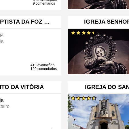
9 comentários
PTISTA DA FOZ …
IGREJA SENHOR
ja
ja
419 avaliações
120 comentários
TO DA VITÓRIA
IGREJA DO SA
ja
teiro