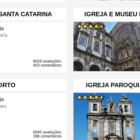
SANTA CATARINA
IGREJA E MUSEU
ja
ela
8926 avaliações
403 comentários
ORTO
IGREJA PAROQUI
ja
seu
6945 avaliações
398 comentários