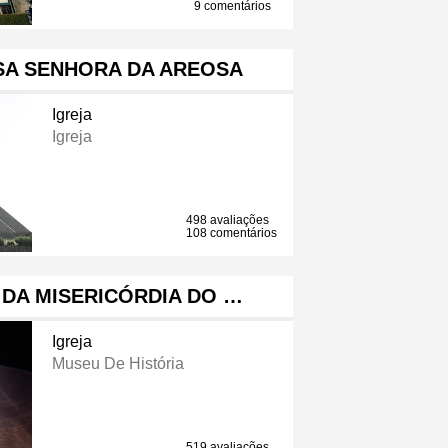
9 comentários
SA SENHORA DA AREOSA
Igreja
Igreja
498 avaliações
108 comentários
 DA MISERICÓRDIA DO …
Igreja
Museu De História
519 avaliações