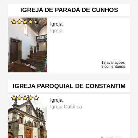
IGREJA DE PARADA DE CUNHOS
Igreja
Igreja
12 avaliações
9 comentários
IGREJA PAROQUIAL DE CONSTANTIM
Igreja
Igreja Católica