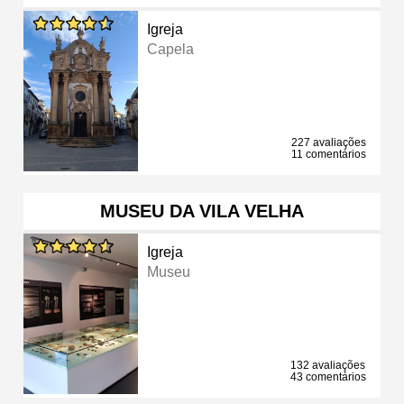
Igreja
Capela
227 avaliações
11 comentários
MUSEU DA VILA VELHA
Igreja
Museu
132 avaliações
43 comentários