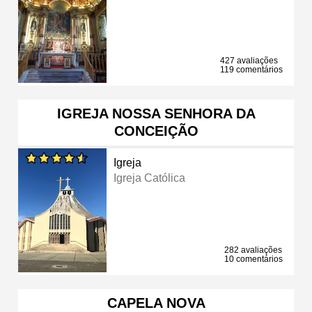
427 avaliações
119 comentários
IGREJA NOSSA SENHORA DA
CONCEIÇÃO
Igreja
Igreja Católica
282 avaliações
10 comentários
CAPELA NOVA