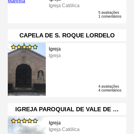
Igreja Católica
5 avaliações
1 comentários
CAPELA DE S. ROQUE LORDELO
Igreja
Igreja
4 avaliações
4 comentários
IGREJA PAROQUIAL DE VALE DE …
Igreja
Igreja Católica