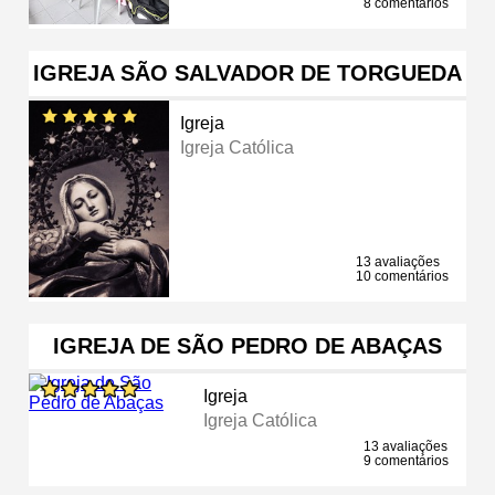
8 comentários
IGREJA SÃO SALVADOR DE TORGUEDA
Igreja
Igreja Católica
13 avaliações
10 comentários
IGREJA DE SÃO PEDRO DE ABAÇAS
Igreja
Igreja Católica
13 avaliações
9 comentários