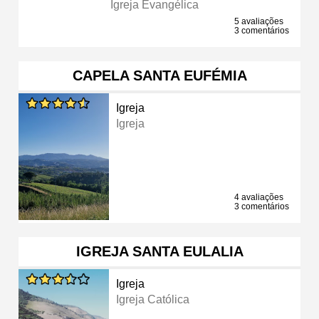
Igreja Evangélica
5 avaliações
3 comentários
CAPELA SANTA EUFÉMIA
Igreja
Igreja
4 avaliações
3 comentários
IGREJA SANTA EULALIA
Igreja
Igreja Católica