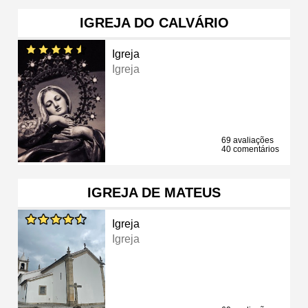
IGREJA DO CALVÁRIO
Igreja
Igreja
69 avaliações
40 comentários
IGREJA DE MATEUS
Igreja
Igreja