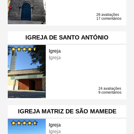
26 avaliações
17 comentários
IGREJA DE SANTO ANTÓNIO
Igreja
Igreja
24 avaliações
9 comentários
IGREJA MATRIZ DE SÃO MAMEDE
Igreja
Igreja