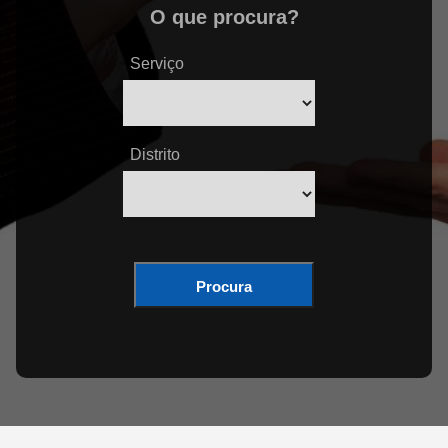
O que procura?
Serviço
Distrito
Procura