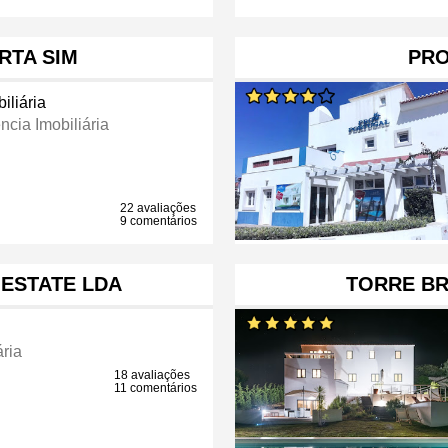
RTA SIM
PRO
iliária
ncia Imobiliária
22 avaliações
9 comentários
 ESTATE LDA
TORRE B
ária
18 avaliações
11 comentários