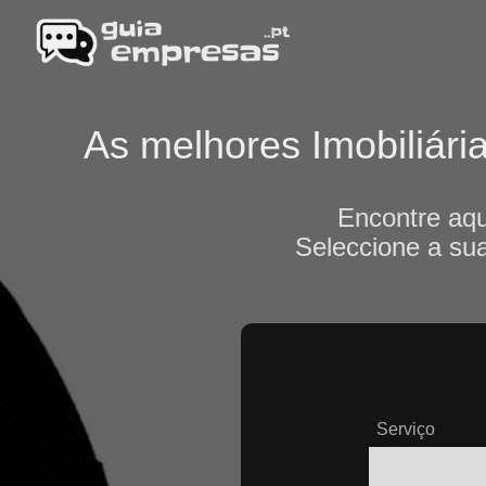
As melhores Imobiliári
Encontre aqu
Seleccione a sua
Serviço