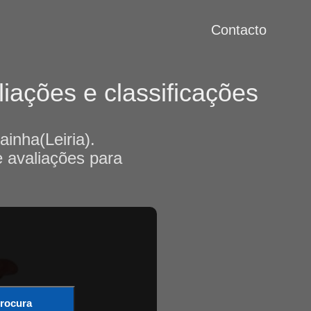
Contacto
iações e classificações
inha(Leiria).
e avaliações para
rocura