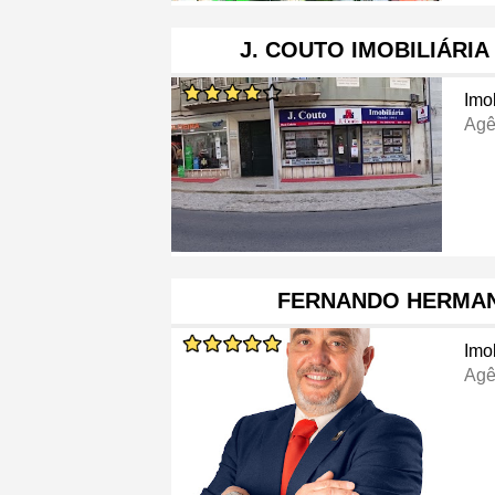
J. COUTO IMOBILIÁRIA
Imob
Agê
FERNANDO HERMAN
Imob
Agê