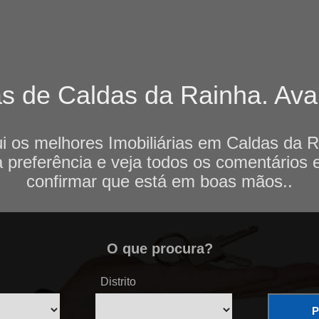
as de Caldas da Rainha. Aval
i os melhores Imobiliárias em Caldas da Ra
 preferência e veja todos os comentários 
confirmar que está em boas mãos..
O que procura?
Distrito
P