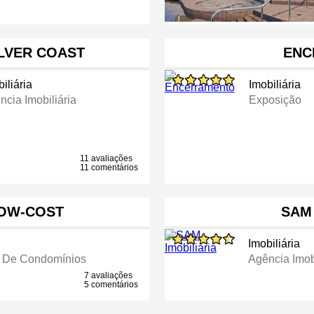
ILVER COAST
ENC
iliária
Imobiliária
ncia Imobiliária
Exposição
11 avaliações
11 comentários
OW-COST
SAM 
Imobiliária
r De Condomínios
Agência Imobi
7 avaliações
5 comentários