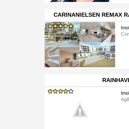
CARINANIELSEN REMAX R
Imob
Cons
RAINHAV
Imob
Agê