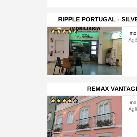
RIPPLE PORTUGAL - SIL
Imob
Agê
REMAX VANTAG
Imob
Agê