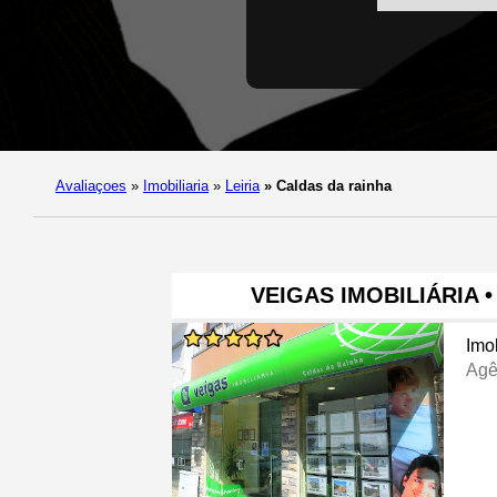
Avaliaçoes
»
Imobiliaria
»
Leiria
»
Caldas da rainha
VEIGAS IMOBILIÁRIA 
Imob
Agê