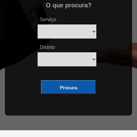
O que procura?
Serviço
Distrito
Procura