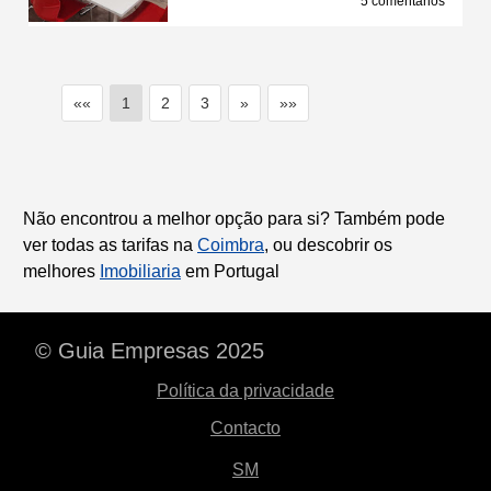
5 comentários
««
1
2
3
»
»»
Não encontrou a melhor opção para si? Também pode
ver todas as tarifas na
Coimbra
, ou descobrir os
melhores
Imobiliaria
em Portugal
© Guia Empresas 2025
Política da privacidade
Contacto
SM