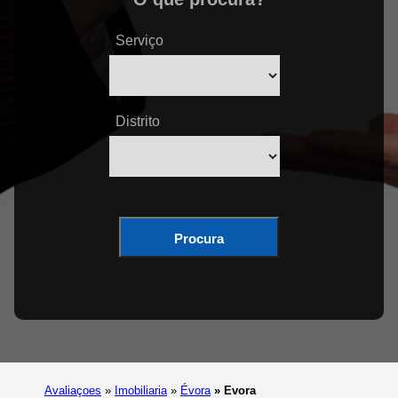
Serviço
Distrito
Procura
Avaliaçoes
»
Imobiliaria
»
Évora
»
Evora