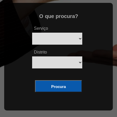
O que procura?
Serviço
Distrito
Procura