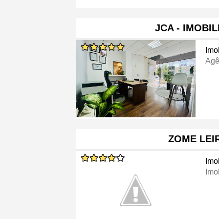
JCA - IMOBIL
Imob
Agê
ZOME LEI
Imob
Imob