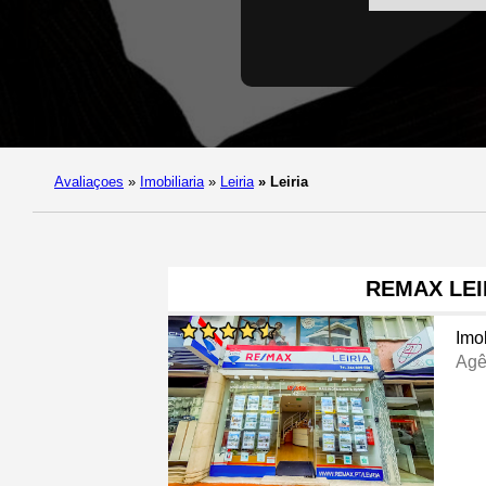
Avaliaçoes
»
Imobiliaria
»
Leiria
»
Leiria
REMAX LEI
Imob
Agê