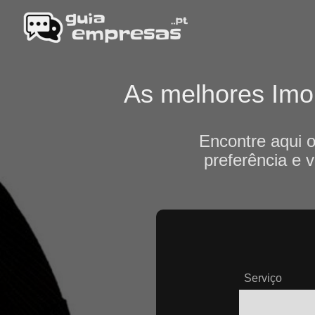
As melhores Imobi
Encontre aqui o
preferência e 
Serviço