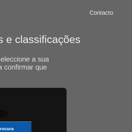
Contacto
s e classificações
Seleccione a sua
a confirmar que
rocura