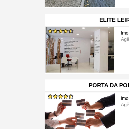
ELITE LEI
Imob
Agê
PORTA DA PO
Imob
Agê