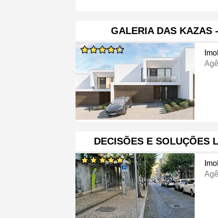
GALERIA DAS KAZAS 
Imob
Agê
DECISÕES E SOLUÇÕES L
Imob
Agê