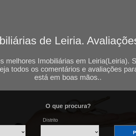
liárias de Leiria. Avaliaçõe
s melhores Imobiliárias em Leiria(Leiria). 
veja todos os comentários e avaliações par
está em boas mãos..
O que procura?
Distrito
P