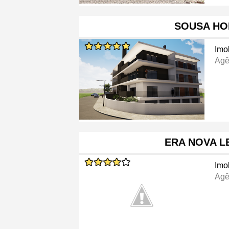
SOUSA H
Imob
Agê
ERA NOVA L
Imob
Agê