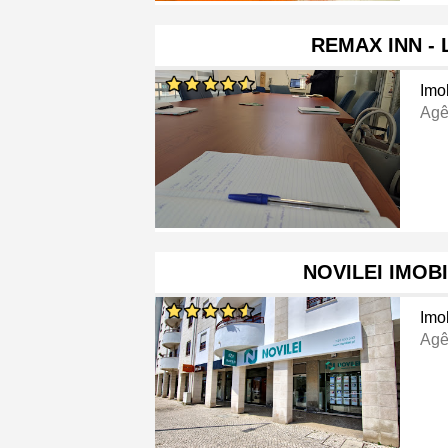
REMAX INN - 
Imob
Agê
NOVILEI IMOBI
Imob
Agê