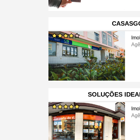
CASASG
Imob
Agê
SOLUÇÕES IDEAI
Imob
Agê