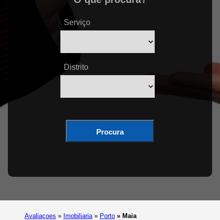
Serviço
Distrito
Procura
Avaliaçoes
»
Imobiliaria
»
Porto
»
Maia