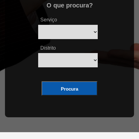
O que procura?
Serviço
Distrito
Procura