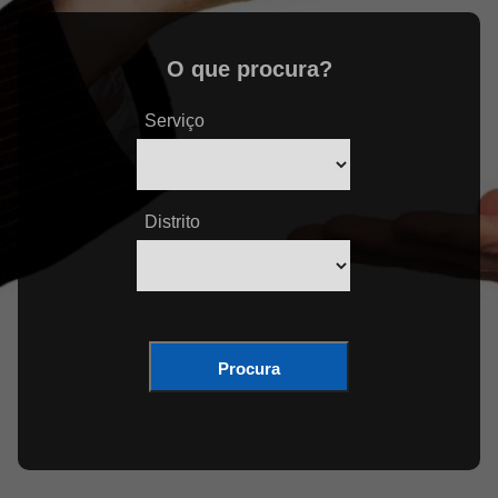
O que procura?
Serviço
Distrito
Procura