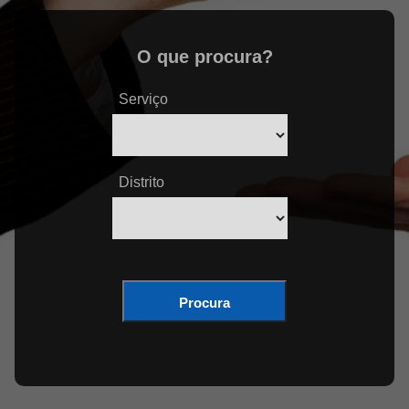
O que procura?
Serviço
Distrito
Procura