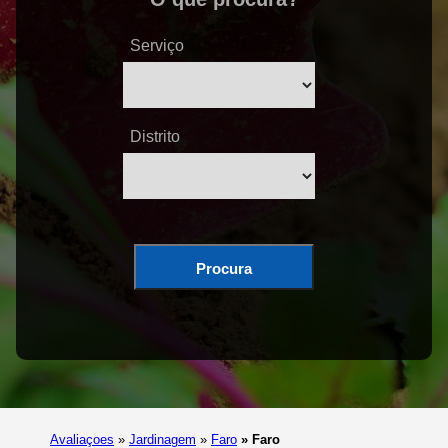
Serviço
Distrito
Procura
Avaliaçoes
»
Jardinagem
»
Faro
»
Faro